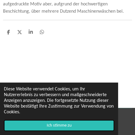
aufgedruckte Motiv aber, aufgrund der hochwertigen
Beschichtung, über mehrere Dutzend Maschinenwäschen bei.
T
T
T
T
e
e
e
e
i
i
i
i
l
l
l
l
e
e
e
e
n
n
n
n
Diese Website verwendet Cookies, um Ihr
Nutzererlebnis zu verbessern und maßgeschneiderte
Anzeigen anzuzeigen. Die fortgesetzte Nutzung dieser
Website bestätigt Ihre Zustimmung zur Verwendung von
Cookies.
© 2021 - 2026 Krimskrams
Ich stimme zu
Mit Unterstützung von
Webador